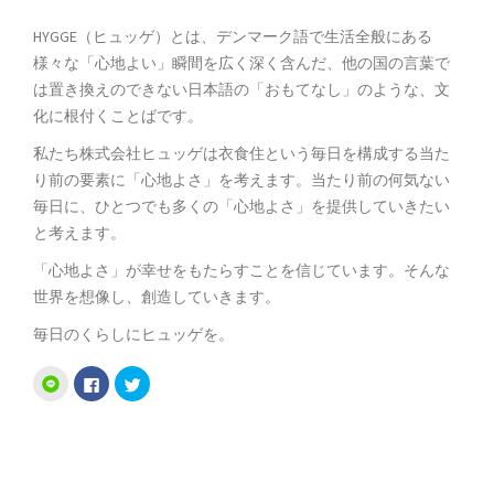
HYGGE（ヒュッゲ）とは、デンマーク語で生活全般にある
様々な「心地よい」瞬間を広く深く含んだ、他の国の言葉で
は置き換えのできない日本語の「おもてなし」のような、文
化に根付くことばです。
私たち株式会社ヒュッゲは衣食住という毎日を構成する当た
り前の要素に「心地よさ」を考えます。当たり前の何気ない
毎日に、ひとつでも多くの「心地よさ」を提供していきたい
と考えます。
「心地よさ」が幸せをもたらすことを信じています。そんな
世界を想像し、創造していきます。
毎日のくらしにヒュッゲを。
Facebook
ク
ク
で
リ
リ
共
ッ
ッ
有
ク
ク
す
し
し
る
て
て
に
Twitter
LINE
は
で
で
ク
共
共