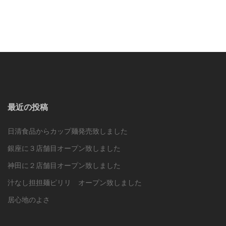
リ
有
有
ッ
(新
(新
ク
し
し
し
い
い
て
ウ
ウ
く
ィ
ィ
だ
ン
ン
さ
ド
ド
い
ウ
ウ
(新
で
で
し
開
開
い
き
き
ウ
ま
ま
ィ
す)
す)
ン
ド
ウ
で
最近の投稿
開
き
ま
す)
日清食品からカップ麺発売致しました
銀座に３店舗目オープン致しました
神田に２店舗目オープン致しました
汁なし担担麺ピリリ オープン致しました
居心地のよさ