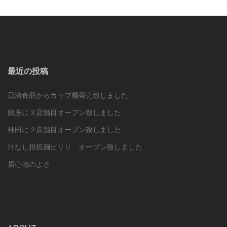
い
き
き
ウ
ま
ま
ィ
す)
す)
ン
ド
ウ
で
開
き
ま
す)
最近の投稿
日清食品からカップ麺発売致しました
銀座に３店舗目オープン致しました
神田に２店舗目オープン致しました
汁なし担担麺ピリリ オープン致しました
居心地のよさ