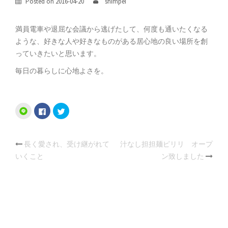
Posted on
2016-04-20
shimpei
満員電車や退屈な会議から逃げたして、何度も通いたくなる
ような、好きな人や好きなものがある居心地の良い場所を創
っていきたいと思います。
毎日の暮らしに心地よさを。
Facebook
ク
ク
で
リ
リ
共
ッ
ッ
有
ク
ク
す
し
し
る
て
て
Post
長く愛され、受け継がれて
汁なし担担麺ピリリ オープ
に
Twitter
LINE
は
で
で
いくこと
ン致しました
ク
共
共
navigation
リ
有
有
ッ
(新
(新
ク
し
し
し
い
い
て
ウ
ウ
く
ィ
ィ
だ
ン
ン
さ
ド
ド
い
ウ
ウ
(新
で
で
し
開
開